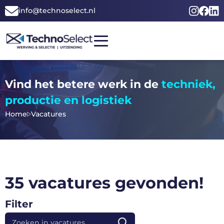
Ga
info@technoselect.nl
naar
de
inhoud
HOME
Vind het betere werk in de
techniek,
ZOEK PERSONEEL
VIND BETER WERK
productie en logistiek
OVER ONS
Home
Vacatures
CONTACT
VACATURES
35 vacatures gevonden!
Filter