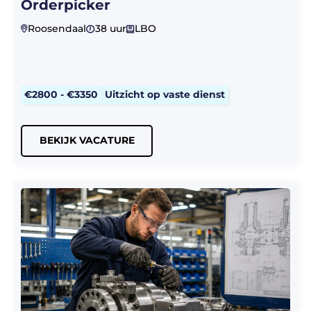
Orderpicker
Roosendaal
38 uur
LBO
€2800 - €3350
Uitzicht op vaste dienst
BEKIJK VACATURE