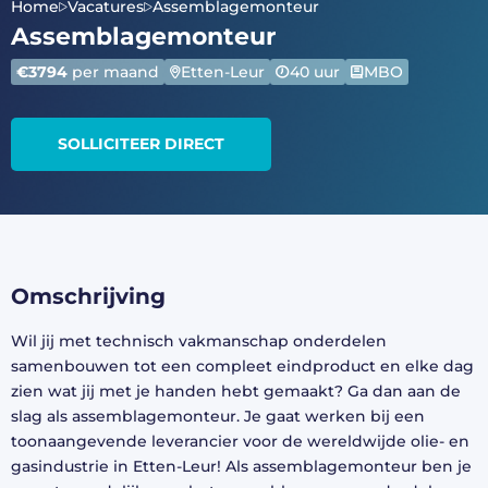
Home
Vacatures
Assemblagemonteur
Assemblagemonteur
€3794
per maand
Etten-Leur
40 uur
MBO
SOLLICITEER DIRECT
Omschrijving
Wil jij met technisch vakmanschap onderdelen
samenbouwen tot een compleet eindproduct en elke dag
zien wat jij met je handen hebt gemaakt? Ga dan aan de
slag als assemblagemonteur. Je gaat werken bij een
toonaangevende leverancier voor de wereldwijde olie- en
gasindustrie in Etten-Leur! Als assemblagemonteur ben je