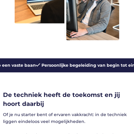
 vaste baan
Persoonlijke begeleiding van begin tot eind
W
De techniek heeft de toekomst en jij
hoort daarbij
Of je nu starter bent of ervaren vakkracht: in de techniek
liggen eindeloos veel mogelijkheden.