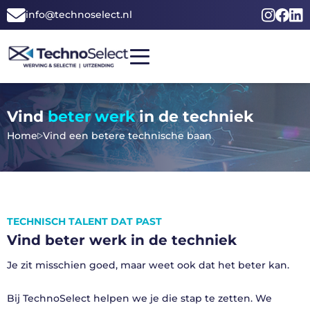
Ga
info@technoselect.nl
naar
de
inhoud
HOME
Vind
beter werk
in de techniek
ZOEK PERSONEEL
VIND BETER WERK
Home
Vind een betere technische baan
OVER ONS
CONTACT
VACATURES
TECHNISCH TALENT DAT PAST
Vind beter werk in de techniek
Je zit misschien goed, maar weet ook dat het beter kan.
Bij TechnoSelect helpen we je die stap te zetten. We